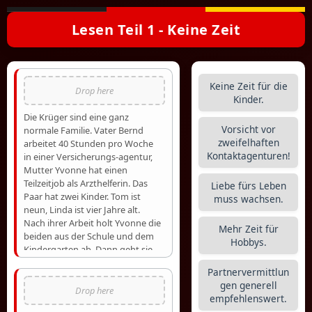
Lesen Teil 1 - Keine Zeit
Keine Zeit für die
Kinder.
Die Krüger sind eine ganz
Vorsicht vor
normale Familie. Vater Bernd
zweifelhaften
arbeitet 40 Stunden pro Woche
Kontaktagenturen!
in einer Versicherungs-agentur,
Mutter Yvonne hat einen
Teilzeitjob als Arzthelferin. Das
Liebe fürs Leben
Paar hat zwei Kinder. Tom ist
muss wachsen.
neun, Linda ist vier Jahre alt.
Nach ihrer Arbeit holt Yvonne die
Mehr Zeit für
beiden aus der Schule und dem
Hobbys.
Kindergarten ab. Dann geht sie
einkaufen, sie wäscht, putzt und
Partnervermittlun
kocht, sie bringt Tom zum
gen generell
Fußballtraining oder Linda zum
empfehlenswert.
Turnen. Wenn Bernd abends