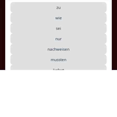
darauf, dass Schimpansen bei einer
zu
gemeinsamen Aufgabe auf die Handlungen
wie
ihres Partners Acht
9
können. Den
sei
Affen scheint bewusst zu sein, dass ihr
Artgenosse wichtig ist, um an die Trauben zu
nur
kommen. Daraus schließen die Forscher: Genau
nachweisen
10
den Menschen sei es den Affen
mussten
möglich, strategisch zusammenzuarbeiten.
liefert
konnten
haben
geben
fördete