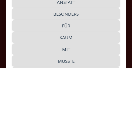
Ein Tandem-Partner ist ein Muttersprachler, der
ANSTATT
die Grammatik erklärt, die Aussprache
BESONDERS
verbessert und seinerseits die Muttersprache
FÜR
des anderen lernen möchte.
KAUM
Der schnellste Weg,
9
einen
MIT
passenden Tandem-Partner zu finden, ist die
Online-Suche: Muttersprache. Zielsprache und
MÜSSTE
Wohnort eingeben,
10
werden alle
OHNE
Treffer angezeigt- Man trifft sich beispielsweise
SCHON
in einem Restaurant, schickt sich Nachrichten
oder E-Mails und erklärt sich gegenseitig die
SO
eigene Sprache.
SOGAR
SOLLTE
SONDERN