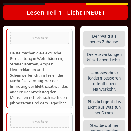
Lesen Teil 1 - Licht (NEUE)
Der Wald als
neues Zuhause.
Heute machen die elektrische
Die Auswirkungen
Beleuchtung in Wohnhäusern,
künstlichen Lichts.
Straßenlaternen, Ampeln,
Neonreklamen und
Landbewohner
Scheinwerferlicht im Freien die
fordern besseren
Nacht fast zum Tag. Vor der
öffentlichen
Erfindung der Elektrizität war das
Nahverkehr.
anders: Der Arbeitstag der
Menschen richtete sich nach den
Plötzlich geht das
Jahreszeiten und dem Tageslicht.
Licht aus was tun
Gearbeitet wurde von
bei Strom.
Sonnenaufgang bis
Sonnenuntergang. Danach war
Beleuchtung nur mit Hilfsmitteln
Stadtbewohner
wie Feuer, Kerzen oder
entdecken das