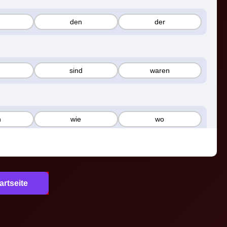
den
der
sind
waren
n
wie
wo
i
daneben
darin
artseite
diesem
dieses