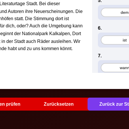
5.
teraturtage Stadt. Bei dieser
 und Autoren ihre Neuerscheinungen. Die
dem
höfen statt. Die Stimmung dort ist
 für dich, oder? Auch die Umgebung kann
6.
eginnt der Nationalpark Kalkalpen, Dort
ist
in der Stadt auch Räder ausleihen. Wir
ende habt und zu uns kommen könnt.
7.
wan
8.
dabe
en prüfen
Zurücksetzen
Zurück zur St
9.
dies