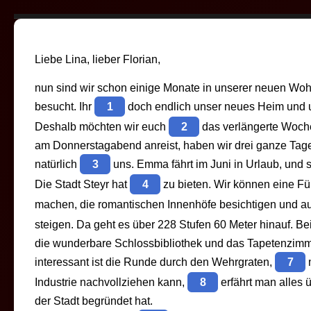
Liebe Lina, lieber Florian,
nun sind wir schon einige Monate in unserer neuen Woh
besucht. Ihr
1
doch endlich unser neues Heim und u
Deshalb möchten wir euch
2
das verlängerte Woch
am Donnerstagabend anreist, haben wir drei ganze Tage
natürlich
3
uns. Emma fährt im Juni in Urlaub, und s
Die Stadt Steyr hat
4
zu bieten. Wir können eine Füh
machen, die romantischen Innenhöfe besichtigen und a
steigen. Da geht es über 228 Stufen 60 Meter hinauf. 
die wunderbare Schlossbibliothek und das Tapetenzimm
interessant ist die Runde durch den Wehrgraten,
7
m
Industrie nachvollziehen kann,
8
erfährt man alles 
der Stadt begründet hat.