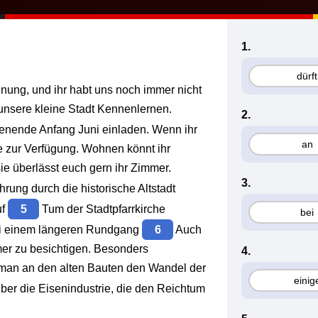
1.
dürft
nung, und ihr habt uns noch immer nicht
nsere kleine Stadt Kennenlernen.
2.
enende Anfang Juni einladen. Wenn ihr
an
 zur Verfügung. Wohnen könnt ihr
ie überlässt euch gern ihr Zimmer.
3.
rung durch die historische Altstadt
uf
5
Tum der Stadtpfarrkirche
bei
Bei einem längeren Rundgang
6
Auch
er zu besichtigen. Besonders
4.
an an den alten Bauten den Wandel der
einig
über die Eisenindustrie, die den Reichtum