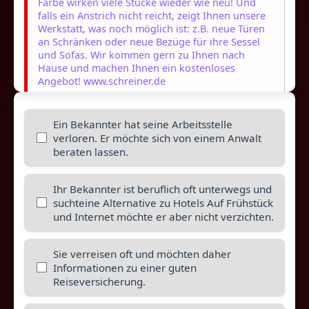
Farbe wirken viele Stücke wieder wie neu! Und
falls ein Anstrich nicht reicht, zeigt Ihnen unsere
Werkstatt, was noch möglich ist: z.B. neue Türen
an Schränken oder neue Bezüge für ihre Sessel
und Sofas. Wir kommen gern zu Ihnen nach
Hause und machen Ihnen ein kostenloses
Angebot! www.schreiner.de
Ein Bekannter hat seine Arbeitsstelle
verloren. Er möchte sich von einem Anwalt
beraten lassen.
Ihr Bekannter ist beruflich oft unterwegs und
Kunstmarkt
suchteine Alternative zu Hotels Auf Frühstück
und Internet möchte er aber nicht verzichten.
In unseren Ausstellungsräumen am Plantanenhof
bieten wir an jedem ersten Samstag im Monat
jungen Künstlerinnen und Künstlern die
Sie verreisen oft und möchten daher
Möglichkeit, sich und einige ihrer Werke
Informationen zu einer guten
vorzustellen. Wenn Sie an einer Ausstellung
Reiseversicherung.
interessiert sind, melden Sie sich bitte spätestens
sechs Wochen vor dem gewünschten Termin bei