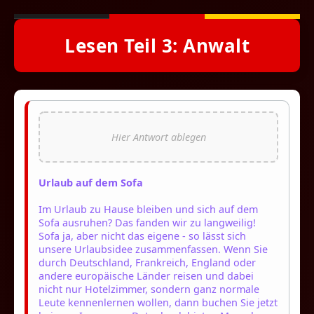
Lesen Teil 3: Anwalt
Urlaub auf dem Sofa
Im Urlaub zu Hause bleiben und sich auf dem
Sofa ausruhen? Das fanden wir zu langweilig!
Sofa ja, aber nicht das eigene - so lässt sich
unsere Urlaubsidee zusammenfassen. Wenn Sie
durch Deutschland, Frankreich, England oder
andere europäische Länder reisen und dabei
nicht nur Hotelzimmer, sondern ganz normale
Leute kennenlernen wollen, dann buchen Sie jetzt