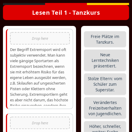
Lesen Teil 1 - Tanzkurs
Freie Plätze im
Tanzkurs.
Der Begriff Extremsport wird oft
Neue
subjektiv verwendet. Man kann
Lerntechniken
viele gängige Sportarten als
präsentiert.
Extremsport bezeichnen, wenn
sie mit erhöhtem Risiko für das
eigene Leben ausgeübt werden,
Stolze Eltern: vom
z.B. Skilaufen auf ungesicherten
Schüler zum
Pisten oder Klettern ohne
Superstar.
Sicherung. Extremsportlern geht
es aber nicht darum, das höchste
Verändertes
Risiko einzugehen, sondern ihre
Freizeitverhalten
Grenzen zu erkennen.
von Jugendlichen.
Extremsport kann man an vielen
Orten betreiben: in der Wüste,
Höher, schneller,
unter Wasser, auf Klippen oder
weiter: Suche