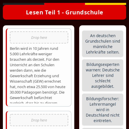
Lesen Teil 1 - Grundschule
An deutschen
Grundschulen sind
männliche
Berlin wird in 10 Jahren rund
Lehrkräfte selten.
5.000 Lehrkräfte weniger
brauchen als derzeit. Für den
Bildungsexperten
Unterricht an den Schulen
warnen: Deutsche
werden dann, wie die
Lehrer sind
Gewerkschaft Erziehung und
schlecht
Wissenschaft (GEW) errechnet
ausgebildet.
hat, noch etwa 25.500 von heute
30.000 Pädagogen benötigt. Die
Gewerkschaft befürchtet
Bildungsforscher:
zugleich, dass bis zu diesem
Lehrermangel
Zeitpunkt zu wenig
wird in
Nachwuchskräfte ausgebildet
Deutschland nicht
werden und es deshalb zu einer
eintreten.
dramatischen Unterversorgung