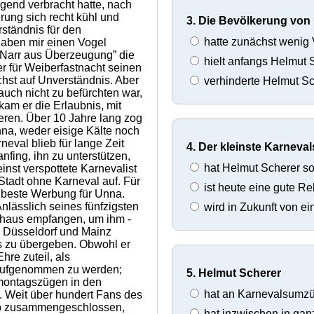
gend verbracht hatte, nach
ung sich recht kühl und
3. Die Bevölkerung von
ständnis für den
hatte zunächst wenig 
haben mir einen Vogel
 “Narr aus Überzeugung” die
hielt anfangs Helmut S
r für Weiberfastnacht seinen
st auf Unverständnis. Aber
verhinderte Helmut Sc
uch nicht zu befürchten war,
am er die Erlaubnis, mit
ren. Über 10 Jahre lang zog
nna, weder eisige Kälte noch
eval blieb für lange Zeit
4. Der kleinste Karneva
nfing, ihn zu unterstützen,
hat Helmut Scherer so
inst verspottete Karnevalist
tadt ohne Karneval auf. Für
ist heute eine gute Re
 beste Werbung für Unna.
Anlässlich seines fünfzigsten
wird in Zukunft von e
athaus empfangen, um ihm -
 Düsseldorf und Mainz
es zu übergeben. Obwohl er
re zuteil, als
 aufgenommen zu werden;
5. Helmut Scherer
montagszügen in den
hat an Karnevalsumzü
 Weit über hundert Fans des
ub zusammengeschlossen,
hat inzwischen in gan