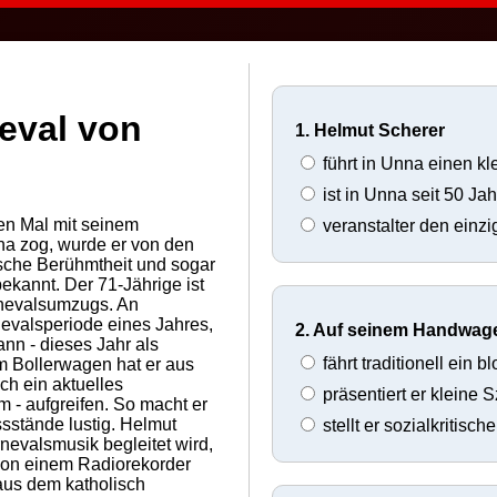
eval von
1. Helmut Scherer
führt in Unna einen k
ist in Unna seit 50 Jah
en Mal mit seinem
veranstalter den einz
na zog, wurde er von den
ische Berühmtheit und sogar
ekannt. Der 71-Jährige ist
rnevalsumzugs. An
evalsperiode eines Jahres,
2. Auf seinem Handwag
ann - dieses Jahr als
fährt traditionell ein
m Bollerwagen hat er aus
ch ein aktuelles
präsentiert er kleine 
m - aufgreifen. So macht er
ssstände lustig. Helmut
stellt er sozialkritisc
rnevalsmusik begleitet wird,
 von einem Radiorekorder
aus dem katholisch