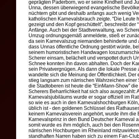
geprägten Paderborn, wo er seine Kindheit und Ju
Unna, dessen überwiegend evangelische Bevölker
nüchtern gibt und deshalb anfangs auch wenig Ver
katholischen Karnevalsbrauch zeigte. “Die Leute 
gezeigt und den Kopf geschüttelt”, beschreibt der
Anfänge. Auch bei der Stadtverwaltung, wo Schere
Umzug ordnungsgemäß anmeldete, stieß er zunäch
da sein Karnevalszug niemanden behinderte und a
dass Unnas öffentliche Ordnung gestört würde, bek
seinem humoristischen Handwagen loszumarschie
Scherer einsam, belächelt und verspottet durch U
Schnee konnten ihn davon abhalten. Doch der Karn
sein Privatvergnügen. Als dann die lokale Presse a
wandelte sich die Meinung der Öffentlichkeit. Der e
stieg langsam zum närrischen Wahrzeichen einer S
die Stadtoberen ist heute die “EinMann-Show” die
Scherers Beharrlichkeit hat sich also ausgezahlt: 
Karnevalsjubiläums wurde er sogar offiziell im R
so wie es auch in den Karnevalshochburgen Köln,
üblich ist - den goldenen Schlüssel des Rathaus
keinem Karnevalsverein angehört, wurde ihm die Eh
Karnevalsprinz in den Bund Deutscher Karneval
somit wurde es ihm möglich, auch bei den Rosen
närrischen Hochburgen im Rheinland mitzuwirken.
standhaften Narren haben sich zu einem Fan-Cl