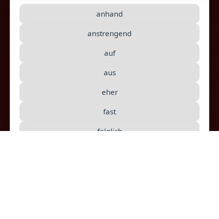
nicht beantworten - da kann man nur raten:
anhand
Einige haben vermutlich wenig Zeit zum Kochen,
anstrengend
andere
10
eher keine Lust. Dabei wäre
auf
das doch der beste Weg, um eine Frau zu
erobern.
aus
eher
fast
folglich
in
kaum
langweilig
sowie