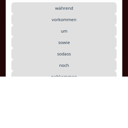
während
überall in Europa heimlich großes Aussterben
gab es in Südwesteuropa vor 70 7 bis 0 Jahren.
vorkommen
Richtig begrab
10
es mit dem
um
Braunbären aber vor etwa Jahre, als sich
sowie
verringerte.
sodass
noch
nahkommen
kam
ging
eingriffe
denn