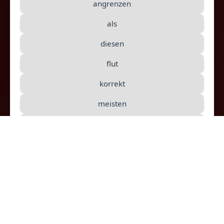
angrenzen
10
Wir können recht leicht auf Fake-
als
Fotos und damit auch auf ihre manipulierten
Botschaften reinfallen. Aufbauend auf ihren
diesen
Ergebnissen wollen die Forscher nun konkrete
flut
Ratschläge erarbeiten, die dem Betrachter
korrekt
helfen sollen, Fotomanipulationen besser zu
erkennen.
meisten
recht
reisend
somit
stellt
unlogische
unterscheiden