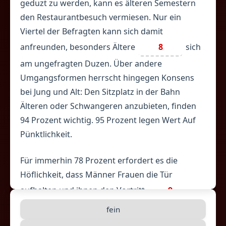
geduzt zu werden, kann es älteren Semestern
den Restaurantbesuch vermiesen. Nur ein
Viertel der Befragten kann sich damit
anfreunden, besonders Ältere
8
sich
am ungefragten Duzen. Über andere
Umgangsformen herrscht hingegen Konsens
bei Jung und Alt: Den Sitzplatz in der Bahn
Älteren oder Schwangeren anzubieten, finden
94 Prozent wichtig. 95 Prozent legen Wert Auf
Pünktlichkeit.
Für immerhin 78 Prozent erfordert es die
Höflichkeit, dass Männer Frauen die Tür
aufhalten und ihnen den Vortritt
9
.
Unhöflich finden es 91 Prozent, wenn jemand
fein
während einer Unterhaltung auf das Handy