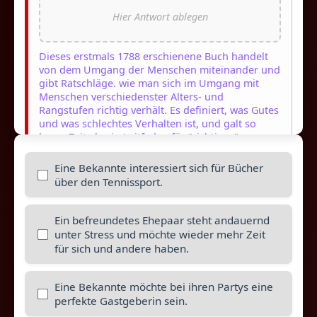
Dieses erstmals 1788 erschienene Buch handelt
von dem Umgang der Menschen miteinander und
gibt Ratschläge. wie man sich im Umgang mit
Menschen verschiedenster Alters- und
Rangstufen richtig verhält. Es definiert, was Gutes
und was schlechtes Verhalten ist, und galt so
lange Zeit als ein Leitfaden für "richtiges"
Benehmen.
Eine Bekannte interessiert sich für Bücher
über den Tennissport.
Ein befreundetes Ehepaar steht andauernd
unter Stress und möchte wieder mehr Zeit
für sich und andere haben.
Tim Gallwey entwickelte die Theorie vom Tennis-
Spiel, das sich im Kopf abspielt. Er zeigt, wie jeder
sein Leben frei von Angst und mit Eleganz spielen
Eine Bekannte möchte bei ihren Partys eine
kann, ohne in Selbstzweifel oder
perfekte Gastgeberin sein.
Unkonzentriertheit zu verfallen. Das Gallwey'sche