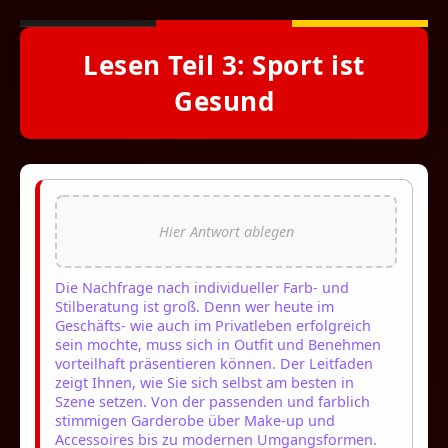
Lesen Teil 3: Sport ist
Gesund
Die Nachfrage nach individueller Farb- und
Stilberatung ist groß. Denn wer heute im
Geschäfts- wie auch im Privatleben erfolgreich
sein mochte, muss sich in Outfit und Benehmen
vorteilhaft präsentieren können. Der Leitfaden
zeigt Ihnen, wie Sie sich selbst am besten in
Szene setzen. Von der passenden und farblich
stimmigen Garderobe über Make-up und
Accessoires bis zu modernen Umgangsformen.