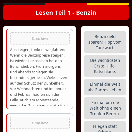
Lesen Teil 1 - Benzin
Benzingeld
sparen: Tipp vom
Tankwart.
Aussteigen, tanken, wegfahren:
Wenn die Benzinpreise steigen,
Die wichtigsten
ist wieder Hochsaison bei den
Erste-Hilfe-
Benzindieben. Früh morgens
Ratschläge.
und abends schlagen sie
besonders gerne zu. Viele setzen
auf den Schutz der Dunkelheit.
Einmal die Welt
Vor Weihnachten und im Januar
als Ganzes sehen.
und Februar häufen sich die
Fälle. Auch am Monatsende,
Einmal um die
wenn das Geld knapp wird, steigt
Welt ohne einen
die Zahl der Benzindiebstähle.
Tropfen Benzin.
Doch sparen lässt sich durch
Benzinklau nicht. Fast alle Täter
Fliegen statt
werden von der Polizei gefasst.
fahren.