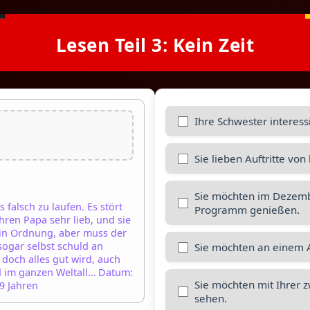
Lesen Teil 3: Kein Zeit
Ihre Schwester interess
Sie lieben Auftritte vo
Sie möchten im Dezembe
 falsch zu laufen. Es stört
Programm genießen.
ihren Papa sehr lieb, und sie
z in Ordnung, aber muss der
sogar selbst schuld an
Sie möchten an einem 
 doch alles gut wird, auch
d im ganzen Weltall… Datum:
Sie möchten mit Ihrer z
 9 Jahren
sehen.