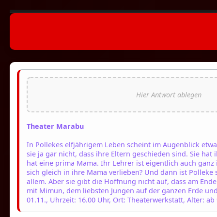
Theater Marabu
In Pollekes elfjährigem Leben scheint im Augenblick etwas
sie ja gar nicht, dass ihre Eltern geschieden sind. Sie hat 
hat eine prima Mama. Ihr Lehrer ist eigentlich auch gan
sich gleich in ihre Mama verlieben? Und dann ist Polleke 
allem. Aber sie gibt die Hoffnung nicht auf, dass am Ende
mit Mimun, dem liebsten Jungen auf der ganzen Erde un
01.11., Uhrzeit: 16.00 Uhr, Ort: Theaterwerkstatt, Alter: ab