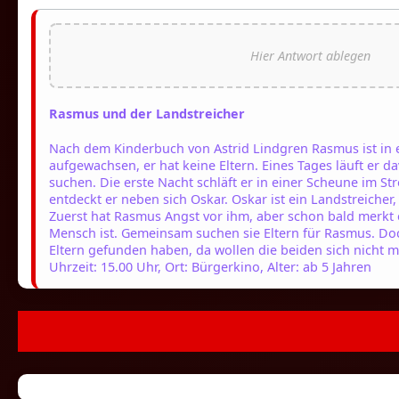
Rasmus und der Landstreicher
Nach dem Kinderbuch von Astrid Lindgren Rasmus ist in
aufgewachsen, er hat keine Eltern. Eines Tages läuft er da
suchen. Die erste Nacht schläft er in einer Scheune im 
entdeckt er neben sich Oskar. Oskar ist ein Landstreiche
Zuerst hat Rasmus Angst vor ihm, aber schon bald merkt e
Mensch ist. Gemeinsam suchen sie Eltern für Rasmus. Doc
Eltern gefunden haben, da wollen die beiden sich nicht m
Uhrzeit: 15.00 Uhr, Ort: Bürgerkino, Alter: ab 5 Jahren