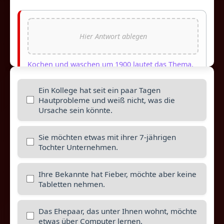
Kochen und waschen um 1900 lautet das Thema,
wenn Anita Krämer am kommenden Sonntag
durch das Museum für Stadtgeschichte führt. Wie
Ein Kollege hat seit ein paar Tagen
wurde damals gekocht und gewaschen? Wie
Hautprobleme und weiß nicht, was die
haben unsere Ur- Ur- Großeltern damals gelebt?
Ursache sein könnte.
Kühlschrank. Mikrowelle und andere moderne
Geräte gab es ja in jener Zeit noch nicht. Wie hat
man Speisen haltbar gemacht? Wie wurde
Sie möchten etwas mit ihrer 7-jährigen
gebügelt? Auf all diese Fragen hat Frau Krämer
Tochter Unternehmen.
eine Antwort. Auch Kinder sind herzlich
willkommen. Sie werden auch erfahren. wie oft
Kinder damals gewaschen wurden. Wie sah es mit
Ihre Bekannte hat Fieber, möchte aber keine
der Zahnpflege aus? Eine spannende und
Tabletten nehmen.
unterhaltsame Reise in die Zeit von vor 100
Jahren. Der Eintritt ist frei. Die Führung findet
immer in Gruppen von 10 Personen ab 10 Uhr zu
Das Ehepaar, das unter Ihnen wohnt, möchte
jeder vollen Stunde statt.
etwas über Computer lernen.