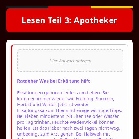
Lesen Teil 3: Apotheker
Ratgeber Was bei Erkältung hilft
Erkältungen gehören leider zum Leben. Sie
kommen immer wieder wie Frühling. Sommer,
Herbst und Winter. Jetzt ist wieder
Erkältungssaison. Hier sind einige wichtige Tipps.
Bei Fieber. mindestens 2-3 Liter Tee oder Wasser
pro Tag trinken. Feuchte Wadenwickel können
helfen. Ist das Fieber nach zwei Tagen nicht weg.
unbedingt zum Arzt gehen. Bei Halsweh mit