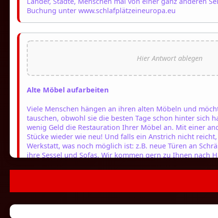
Länder, Städte, Menschen mal von einer ganz anderen Se
Buchung unter www.schlafplätzeineuropa.eu
Alte Möbel aufarbeiten
Viele Menschen hängen an ihren alten Möbeln und möcht
tauschen, obwohl sie die besten Tage schon hinter sich h
wenig Geld die Restauration Ihrer Möbel an. Mit einer an
Stücke wieder wie neu! Und falls ein Anstrich nicht reicht
Werkstatt, was noch möglich ist: z.B. neue Türen an Sch
ihre Sessel und Sofas. Wir kommen gern zu Ihnen nach 
kostenloses Angebot! www.schreiner.de