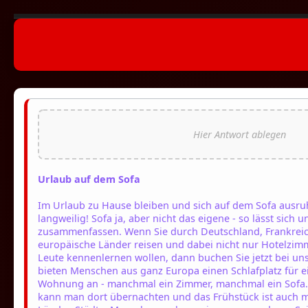
Urlaub auf dem Sofa
Im Urlaub zu Hause bleiben und sich auf dem Sofa ausru
langweilig! Sofa ja, aber nicht das eigene - so lässt sich 
zusammenfassen. Wenn Sie durch Deutschland, Frankreic
europäische Länder reisen und dabei nicht nur Hotelzim
Leute kennenlernen wollen, dann buchen Sie jetzt bei un
bieten Menschen aus ganz Europa einen Schlafplatz für ei
Wohnung an - manchmal ein Zimmer, manchmal ein Sofa.
kann man dort übernachten und das Frühstück ist auch mi