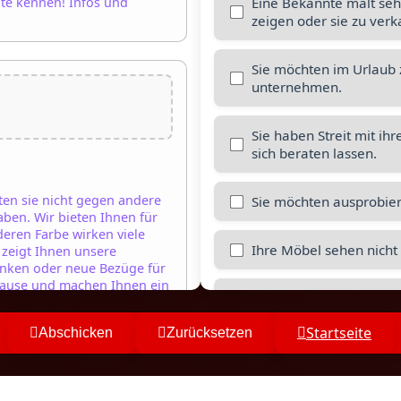
Eine Bekannte malt sehr
ite kennen! Infos und
zeigen oder sie zu verk
Sie möchten im Urlaub 
unternehmen.
Sie haben Streit mit 
sich beraten lassen.
en sie nicht gegen andere
Sie möchten ausprobie
aben. Wir bieten Ihnen für
deren Farbe wirken viele
Ihre Möbel sehen nicht
, zeigt Ihnen unsere
ränken oder neue Bezüge für
Hause und machen Ihnen ein
Sie möchten mit Freund
übernachten.
Startseite
Abschicken
Zurücksetzen