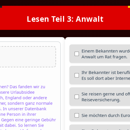
Lesen Teil 3: Anwalt
Einem Bekannten wurde 
Anwalt um Rat fragen.
Ihr Bekannter ist berufl
Es soll dort aber Inter
hen? Das fanden wir zu
unsere Urlaubsidee
Sie reisen gerne und o
h, England oder andere
Reiseversicherung.
mer, sondern ganz normale
s. In unserer Datenbank
ne Person in ihrer
Sie möchten durch Euro
 Gegen eine geringe Gebühr
t dabei. So lernen Sie