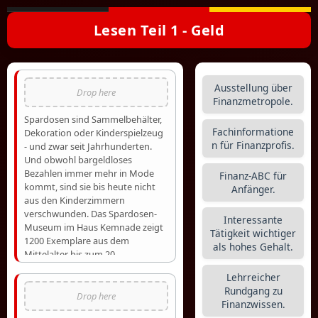
Lesen Teil 1 - Geld
Ausstellung über
Finanzmetropole.
Spardosen sind Sammelbehälter,
Fachinformatione
Dekoration oder Kinderspielzeug
n für Finanzprofis.
- und zwar seit Jahrhunderten.
Und obwohl bargeldloses
Bezahlen immer mehr in Mode
Finanz-ABC für
kommt, sind sie bis heute nicht
Anfänger.
aus den Kinderzimmern
verschwunden. Das Spardosen-
Interessante
Museum im Haus Kemnade zeigt
Tätigkeit wichtiger
1200 Exemplare aus dem
als hohes Gehalt.
Mittelalter bis zum 20.
Jahrhundert. Daneben widmet
Lehrreicher
sich das Museum der Geschichte
Rundgang zu
des Geldes. In zwei Räumen sind
Finanzwissen.
Münzen, Scheine und weitere