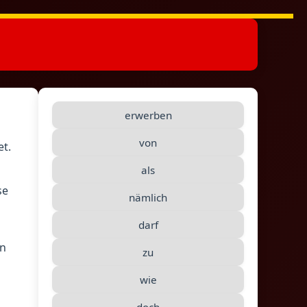
erwerben
von
et.
als
se
nämlich
darf
en
zu
wie