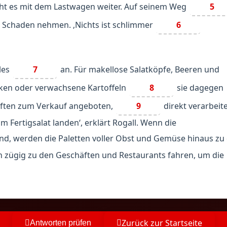
t es mit dem Lastwagen weiter. Auf seinem Weg
5
 Schaden nehmen. ‚Nichts ist schlimmer
6
les
7
an. Für makellose Salatköpfe, Beeren und
rken oder verwachsene Kartoffeln
8
sie dagegen
häften zum Verkauf angeboten,
9
direkt verarbeite
m Fertigsalat landen‘, erklärt Rogall. Wenn die
nd, werden die Paletten voller Obst und Gemüse hinaus zu
 zügig zu den Geschäften und Restaurants fahren, um die
Zurück zur Startseite
Antworten prüfen