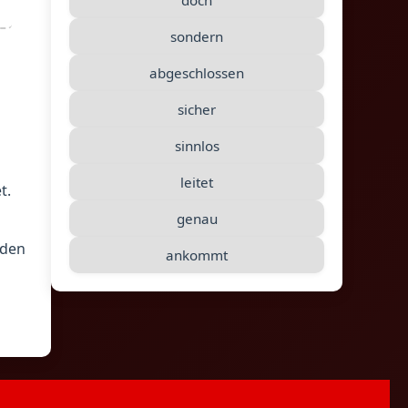
doch
sondern
abgeschlossen
sicher
sinnlos
leitet
t.
genau
 den
ankommt