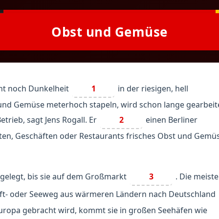
Obst und Gemüse
cht noch Dunkelheit
1
in der riesigen, hell
t und Gemüse meterhoch stapeln, wird schon lange gearbeit
trieb, sagt Jens Rogall. Er
2
einen Berliner
en, Geschäften oder Restaurants frisches Obst und Gemü
kgelegt, bis sie auf dem Großmarkt
3
. Die meist
uft- oder Seeweg aus wärmeren Ländern nach Deutschland
Europa gebracht wird, kommt sie in großen Seehäfen wie